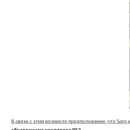
В связи с этим возникло предположение, что Sony
обновленном эмуляторе PS2
.