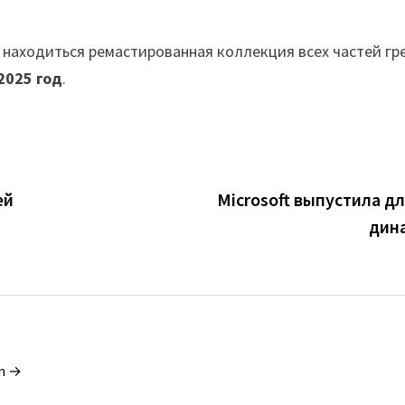
 находиться ремастированная коллекция всех частей гр
2025 год
.
ей
Microsoft выпустила дл
дина
in →