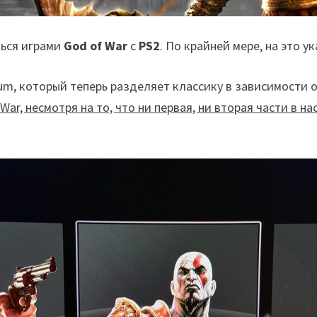
ься играми
God of War
с
PS2
. По крайней мере, на это 
ium, который теперь разделяет классику в зависимости 
War, несмотря на то, что ни первая, ни вторая части в 