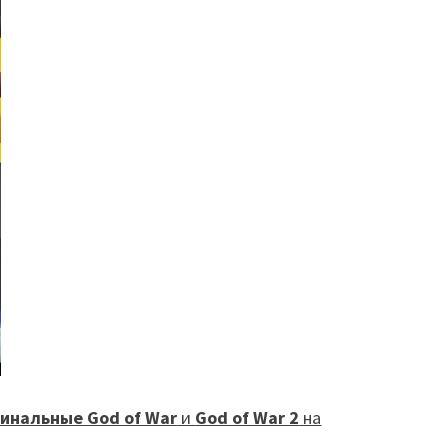
инальные God of War
и
God of War 2
на