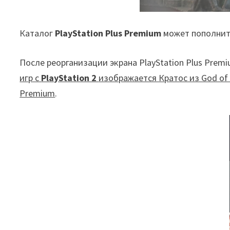
Каталог
PlayStation Plus Premium
может пополнит
После реорганизации экрана PlayStation Plus Prem
игр с
PlayStation 2
изображается Кратос из God of 
Premium
.