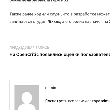
Также ранее ходили слухи, что в разработке может
занимается студия
Nixxes
, а его релиз назначен на
Навигация
Предыдущая
ПРЕДЫДУЩАЯ ЗАПИСЬ
запись:
На OpenCritic появились оценки пользовател
по
записям
admin
Посмотреть все записи автора adm