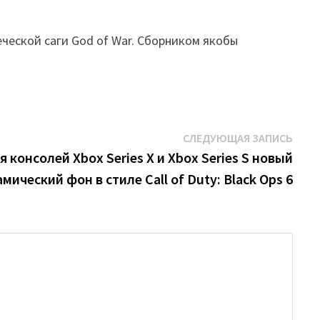
еческой саги God of War. Сборником якобы
Сле
СЛЕДУЮЩАЯ ЗАПИСЬ
запи
я консолей Xbox Series X и Xbox Series S новый
мический фон в стиле Call of Duty: Black Ops 6