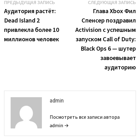
Навигация
Предыдущая
С
ПРЕДЫДУЩАЯ ЗАПИСЬ
СЛЕДУЮЩАЯ ЗАПИСЬ
запись:
з
Аудитория растёт:
Глава Xbox Фил
по
Dead Island 2
Спенсер поздравил
записям
привлекла более 10
Activision с успешным
миллионов человек
запуском Call of Duty:
Black Ops 6 — шутер
завоевывает
аудиторию
admin
Посмотреть все записи автора
admin →