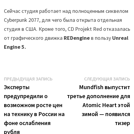
Сейчас студия работает над полноценным сиквелом
Cyberpunk 2077, для чего была открыта отдельная
студия в США. Кроме того, CD Projekt Red отказалась
от графического движка
REDengine
в пользу
Unreal
Engine 5.
Навигация
Предыдущая
С
ПРЕДЫДУЩАЯ ЗАПИСЬ
СЛЕДУЮЩАЯ ЗАПИСЬ
запись:
з
Эксперты
Mundfish выпустит
по
предупредили о
третье дополнение для
записям
возможном росте цен
Atomic Heart этой
на технику в России на
зимой — появился
фоне ослабления
тизер
рубля