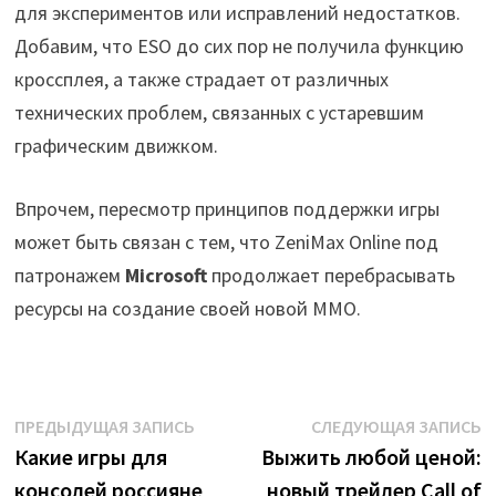
для экспериментов или исправлений недостатков.
Добавим, что ESO до сих пор не получила функцию
кроссплея, а также страдает от различных
технических проблем, связанных с устаревшим
графическим движком.
Впрочем, пересмотр принципов поддержки игры
может быть связан с тем, что ZeniMax Online под
патронажем
Microsoft
продолжает перебрасывать
ресурсы на создание своей новой ММО.
Навигация
Предыдущая
С
ПРЕДЫДУЩАЯ ЗАПИСЬ
СЛЕДУЮЩАЯ ЗАПИСЬ
запись:
з
Какие игры для
Выжить любой ценой:
по
консолей россияне
новый трейлер Call of