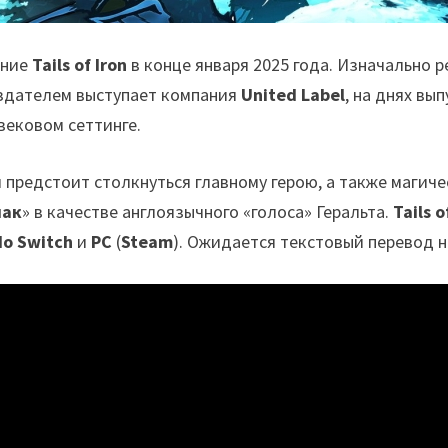
ение
Tails of Iron
в конце января 2025 года. Изначально 
Издателем выступает компания
United Label
, на днях в
вековом сеттинге.
 предстоит столкнуться главному герою, а также магич
мак
» в качестве англоязычного «голоса» Геральта.
Tails 
do Switch
и
PC
(
Steam
). Ожидается текстовый перевод н