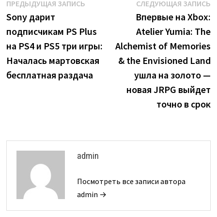
Навигация
Предыдущая
С
ПРЕДЫДУЩАЯ ЗАПИСЬ
СЛЕДУЮЩАЯ ЗАПИСЬ
запись:
з
Sony дарит
Впервые на Xbox:
по
подписчикам PS Plus
Atelier Yumia: The
записям
на PS4 и PS5 три игры:
Alchemist of Memories
Началась мартовская
& the Envisioned Land
бесплатная раздача
ушла на золото —
новая JRPG выйдет
точно в срок
admin
Посмотреть все записи автора
admin →