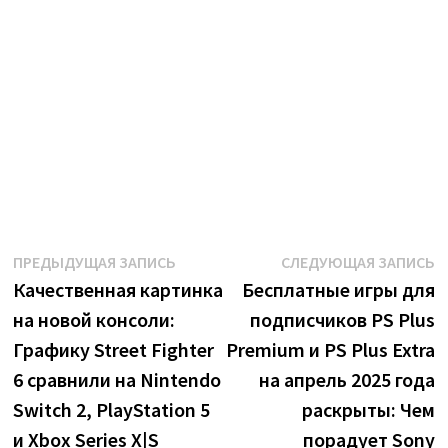
Навигация
Предыдущая
С
ПРЕДЫДУЩАЯ ЗАПИСЬ
СЛЕДУЮЩАЯ ЗАПИСЬ
запись:
з
Качественная картинка
Бесплатные игры для
по
на новой консоли:
подписчиков PS Plus
записям
Графику Street Fighter
Premium и PS Plus Extra
6 сравнили на Nintendo
на апрель 2025 года
Switch 2, PlayStation 5
раскрыты: Чем
и Xbox Series X|S
порадует Sony