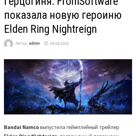
Герцогиня: FromSoftware
показала новую героиню
Elden Ring Nightreign
Автор:
admin
09.04.2025
Bandai Namco
выпустила геймплейный трейлер