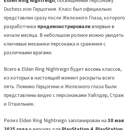
Elden Ring Nightreign
, посвящённый персонажу
Duchess или Герцогиня. Класс был официально
представлен сразу после Железного Глаза, которого
разработчики
продемонстрировали
впервые в
начале месяца. В небольшом ролике можно увидеть
ключевые механики персонажа и сражения с
различными врагами.
Всего в Elden Ring Nightreign будет восемь классов,
из которых в настоящий момент раскрыты всего
пять. Помимо Герцогини и Железного глаза были
представлены видео с персонажами Уайлдер, Страж
и Отшельник.
Релиз Elden Ring Nightreign запланирован на
30 мая
2025 года
в версиях для
PlayStation 4
,
PlayStation