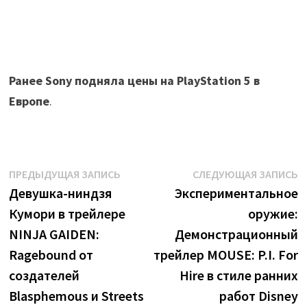
Ранее Sony подняла цены на PlayStation 5 в
Европе
.
Навигация
Предыдущая
С
ПРЕДЫДУЩАЯ ЗАПИСЬ
СЛЕДУЮЩАЯ ЗАПИСЬ
запись:
з
Девушка-ниндзя
Экспериментальное
по
Кумори в трейлере
оружие:
записям
NINJA GAIDEN:
Демонстрационный
Ragebound от
трейлер MOUSE: P.I. For
создателей
Hire в стиле ранних
Blasphemous и Streets
работ Disney