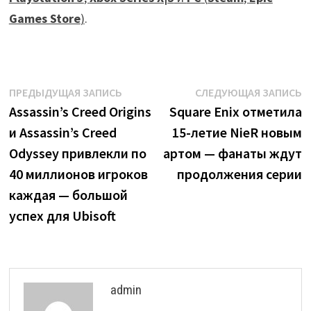
Games Store
)
.
Навигация
Предыдущая
С
ПРЕДЫДУЩАЯ ЗАПИСЬ
СЛЕДУЮЩАЯ ЗАПИСЬ
запись:
з
Assassin’s Creed Origins
Square Enix отметила
по
и Assassin’s Creed
15-летие NieR новым
записям
Odyssey привлекли по
артом — фанаты ждут
40 миллионов игроков
продолжения серии
каждая — большой
успех для Ubisoft
admin