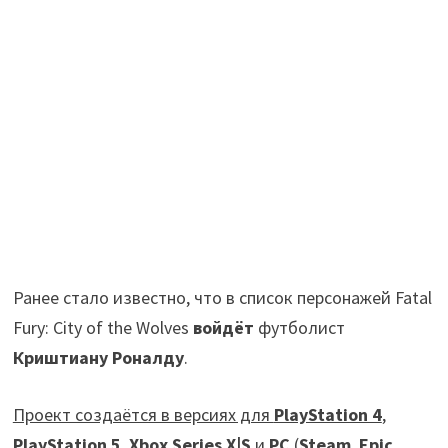
Ранее стало известно, что в список персонажей Fatal
Fury: City of the Wolves
войдёт
футболист
Криштиану Роналду
.
Проект создаётся в версиях для
PlayStation 4
,
PlayStation 5
,
Xbox Series X|S
и
PC
(
Steam
,
Epic