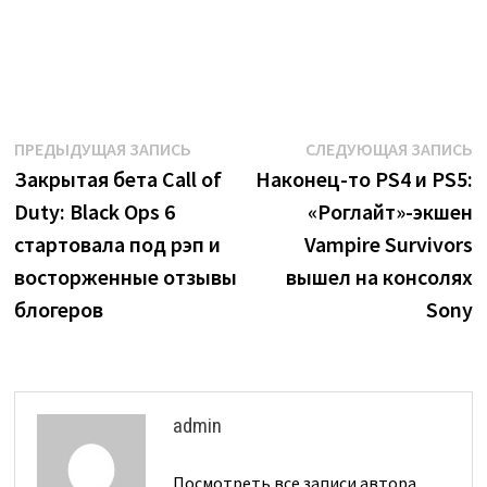
Навигация
Предыдущая
С
ПРЕДЫДУЩАЯ ЗАПИСЬ
СЛЕДУЮЩАЯ ЗАПИСЬ
запись:
з
Закрытая бета Call of
Наконец-то PS4 и PS5:
по
Duty: Black Ops 6
«Роглайт»-экшен
записям
стартовала под рэп и
Vampire Survivors
восторженные отзывы
вышел на консолях
блогеров
Sony
admin
Посмотреть все записи автора