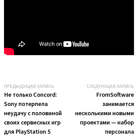
Навигация
Предыдущая
С
ПРЕДЫДУЩАЯ ЗАПИСЬ
СЛЕДУЮЩАЯ ЗАПИСЬ
запись:
з
Не только Concord:
FromSoftware
по
Sony потерпела
занимается
записям
неудачу с половиной
несколькими новыми
своих сервисных игр
проектами — набор
для PlayStation 5
персонала