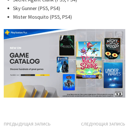
Sky Gunner (PS5, PS4)
Mister Mosquito (PS5, PS4)
Навигация
Предыдущая
С
ПРЕДЫДУЩАЯ ЗАПИСЬ
СЛЕДУЮЩАЯ ЗАПИСЬ