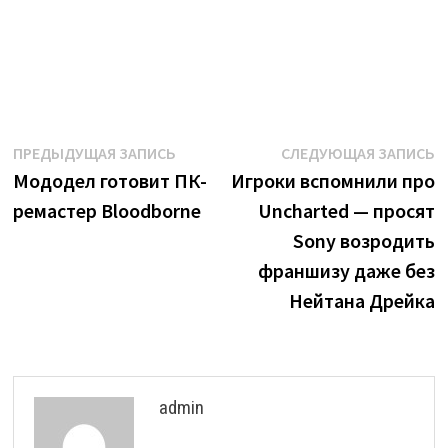
Навигация
Предыдущая
С
ПРЕДЫДУЩАЯ ЗАПИСЬ
СЛЕДУЮЩАЯ ЗАПИСЬ
запись:
з
Мододел готовит ПК-
Игроки вспомнили про
по
ремастер Bloodborne
Uncharted — просят
записям
Sony возродить
франшизу даже без
Нейтана Дрейка
admin