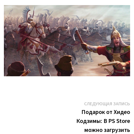
Навигация
С
СЛЕДУЮЩАЯ ЗАПИСЬ
з
Подарок от Хидео
по
Кодзимы: В PS Store
записям
можно загрузить