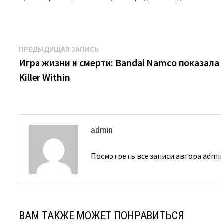
Навигация
Предыдущая
ПРЕДЫДУЩАЯ ЗАПИСЬ
запись:
Игра жизни и смерти: Bandai Namco показал
по
Killer Within
записям
admin
Посмотреть все записи автора adm
ВАМ ТАКЖЕ МОЖЕТ ПОНРАВИТЬСЯ