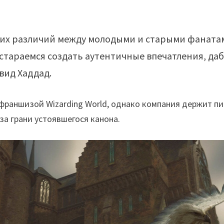
ших различий между молодыми и старыми фаната
стараемся создать аутентичные впечатления, даб
вид Хаддад.
 франшизой Wizarding World, однако компания держит пи
 за грани устоявшегося канона.