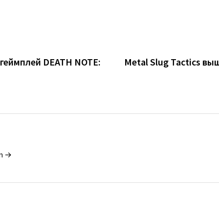
а геймплей DEATH NOTE:
Metal Slug Tactics в
in →