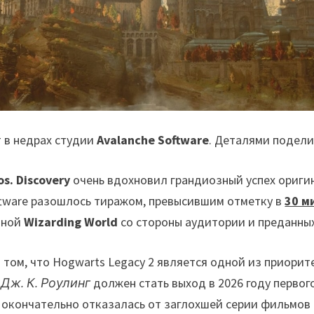
 в недрах студии
Avalanche Software
. Деталями подел
os. Discovery
очень вдохновил грандиозный успех оригин
ftware разошлось тиражом, превысившим отметку в
30 м
нной
Wizarding World
со стороны аудитории и преданны
 том, что Hogwarts Legacy 2 является одной из приори
ы
Дж. К. Роулинг
должен стать выход в 2026 году первог
y окончательно отказалась от заглохшей серии фильмов 