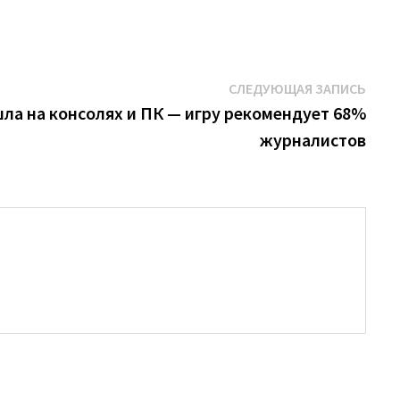
Сле
СЛЕДУЮЩАЯ ЗАПИСЬ
запи
ышла на консолях и ПК — игру рекомендует 68%
журналистов