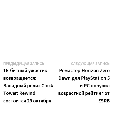
Навигация
Предыдущая
С
ПРЕДЫДУЩАЯ ЗАПИСЬ
СЛЕДУЮЩАЯ ЗАПИСЬ
запись:
з
16-битный ужастик
Ремастер Horizon Zero
по
возвращается:
Dawn для PlayStation 5
записям
Западный релиз Clock
и PC получил
Tower: Rewind
возрастной рейтинг от
состоится 29 октября
ESRB