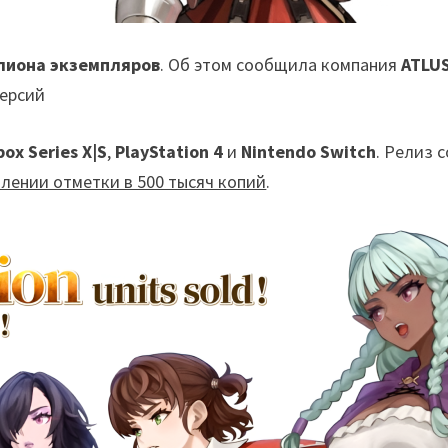
лиона экземпляров
. Об этом сообщила компания
ATLU
версий
box Series X|S
,
PlayStation 4
и
Nintendo Switch
. Релиз 
олении отметки в 500 тысяч копий
.