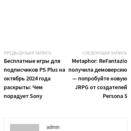
Навигация
Предыдущая
С
ПРЕДЫДУЩАЯ ЗАПИСЬ
СЛЕДУЮЩАЯ ЗАПИСЬ
запись:
з
Бесплатные игры для
Metaphor: ReFantazio
по
подписчиков PS Plus на
получила демоверсию
записям
октябрь 2024 года
— попробуйте новую
раскрыты: Чем
JRPG от создателей
порадует Sony
Persona 5
admin